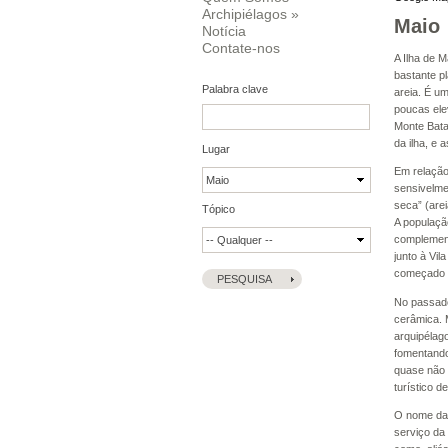
Archipiélagos
»
Maio
Notícia
Contate-nos
A Ilha de 
bastante p
Palabra clave
areia. É u
poucas ele
Monte Batal
da ilha, e
Lugar
Em relação
sensivelme
seca” (are
Tópico
A populaçã
complement
junto à Vil
começado a
No passado
cerâmica. 
arquipélago
fomentando
quase não 
turístico d
O nome da 
serviço da