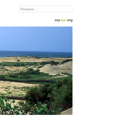
esp
por
eng