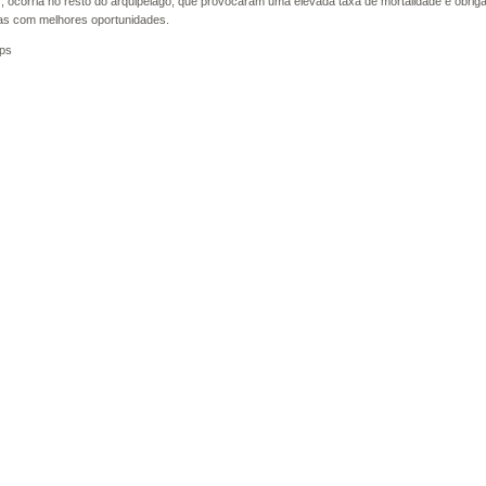
s, ocorria no resto do arquipélago, que provocaram uma elevada taxa de mortalidade e obri
ras com melhores oportunidades.
ps