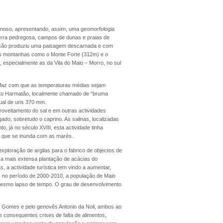
enoso, apresentando, assim, uma geomorfologia
 terra pedregosa, campos de dunas e praias de
erosão produziu uma paisagem descarnada e com
as montanhas como o Monte Forte (312m) e o
l, especialmente as da Vila do Maio – Morro, no sul
no faz com que as temperaturas médias sejam
ento Harmatão, localmente chamado de “bruma
ual de uns 370 mm.
roveitamento do sal e em outras actividades
ado, sobretudo o caprino. As salinas, localizadas
o, já no século XVIII, esta actividade tinha
 que se inunda com as marés.
xploração de argilas para o fabrico de objectos de
 a mais extensa plantação de acácias do
, a actividade turística tem vindo a aumentar,
, no período de 2000-2010, a população de Maio
mesmo lapso de tempo. O grau de desenvolvimento
go Gomes e pelo genovês Antonio da Noli, ambos ao
 consequentes crises de falta de alimentos,