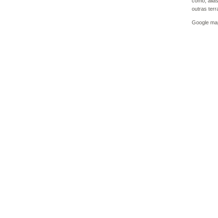
como, aliá
outras ter
Google ma