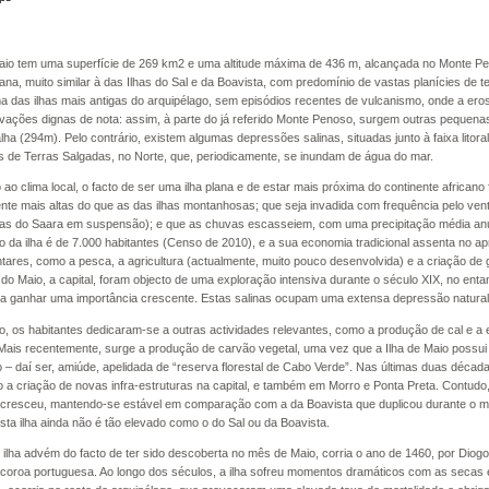
Maio tem uma superfície de 269 km2 e uma altitude máxima de 436 m, alcançada no Monte P
lana, muito similar à das Ilhas do Sal e da Boavista, com predomínio de vastas planícies de
ma das ilhas mais antigas do arquipélago, sem episódios recentes de vulcanismo, onde a 
vações dignas de nota: assim, à parte do já referido Monte Penoso, surgem outras pequen
ha (294m). Pelo contrário, existem algumas depressões salinas, situadas junto à faixa litora
 as de Terras Salgadas, no Norte, que, periodicamente, se inundam de água do mar.
 ao clima local, o facto de ser uma ilha plana e de estar mais próxima do continente africa
nte mais altas do que as das ilhas montanhosas; que seja invadida com frequência pelo v
ias do Saara em suspensão); e que as chuvas escasseiem, com uma precipitação média an
o da ilha é de 7.000 habitantes (Censo de 2010), e a sua economia tradicional assenta no ap
ares, como a pesca, a agricultura (actualmente, muito pouco desenvolvida) e a criação de g
a do Maio, a capital, foram objecto de uma exploração intensiva durante o século XIX, no entant
 ganhar uma importância crescente. Estas salinas ocupam uma extensa depressão natural
, os habitantes dedicaram-se a outras actividades relevantes, como a produção de cal e a e
Mais recentemente, surge a produção de carvão vegetal, uma vez que a Ilha de Maio possui
 – daí ser, amiúde, apelidada de “reserva florestal de Cabo Verde”. Nas últimas duas décadas
 a criação de novas infra-estruturas na capital, e também em Morro e Ponta Preta. Contudo
cresceu, mantendo-se estável em comparação com a da Boavista que duplicou durante o 
esta ilha ainda não é tão elevado como o do Sal ou da Boavista.
ilha advém do facto de ter sido descoberta no mês de Maio, corria o ano de 1460, por Dio
 coroa portuguesa. Ao longo dos séculos, a ilha sofreu momentos dramáticos com as secas e