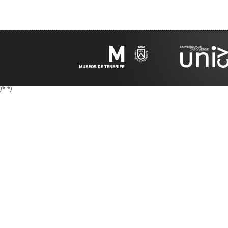
/*
*/