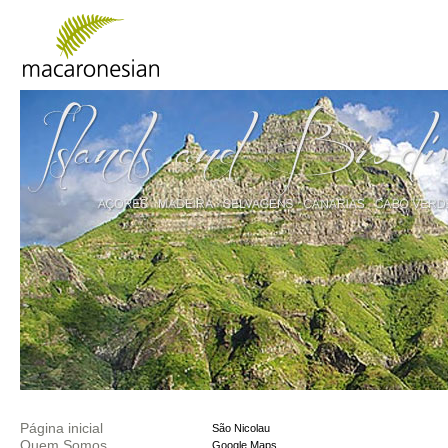
Página inicial
São Nicolau
Quem Somos
Google Maps