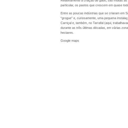
Relativamente à criação de gado, são muitas as 
particular, os pastos que crescem em quase toda
Entre as poucas indústrias que se criaram em S
“grogue” e, curiosamente, uma pequena instalação
Carriçal e, também, no Tarrafal (aqui, trabalhav
durante as três últimas décadas, em várias zonas 
hectares.
Google maps