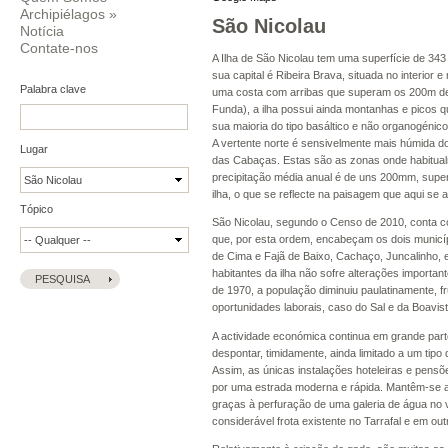
Archipiélagos
»
São Nicolau
Notícia
Contate-nos
A Ilha de São Nicolau tem uma superfície de 34
sua capital é Ribeira Brava, situada no interior
Palabra clave
uma costa com arribas que superam os 200m de al
Funda), a ilha possui ainda montanhas e picos q
sua maioria do tipo basáltico e não organogénic
A vertente norte é sensivelmente mais húmida do 
Lugar
das Cabaças. Estas são as zonas onde habitualm
precipitação média anual é de uns 200mm, supe
ilha, o que se reflecte na paisagem que aqui se
Tópico
São Nicolau, segundo o Censo de 2010, conta c
que, por esta ordem, encabeçam os dois municípi
de Cima e Fajã de Baixo, Cachaço, Juncalinho, 
habitantes da ilha não sofre alterações importa
de 1970, a população diminuiu paulatinamente, f
oportunidades laborais, caso do Sal e da Boavist
A actividade económica continua em grande part
despontar, timidamente, ainda limitado a um tipo
Assim, as únicas instalações hoteleiras e pensõe
por uma estrada moderna e rápida. Mantêm-se as 
graças à perfuração de uma galeria de água no va
considerável frota existente no Tarrafal e em