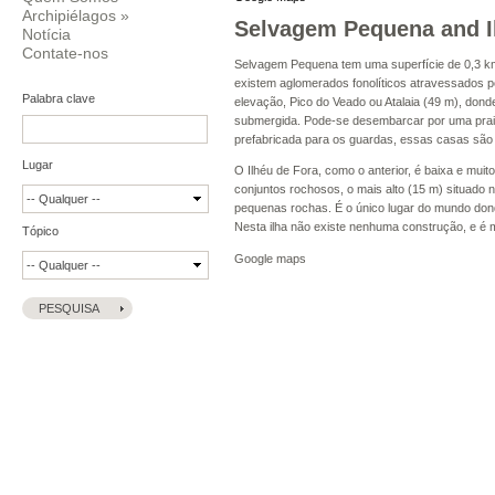
Archipiélagos
»
Selvagem Pequena and I
Notícia
Contate-nos
Selvagem Pequena tem uma superfície de 0,3 km2
existem aglomerados fonolíticos atravessados 
Palabra clave
elevação, Pico do Veado ou Atalaia (49 m), donde
submergida. Pode-se desembarcar por uma prai
prefabricada para os guardas, essas casas sã
Lugar
O Ilhéu de Fora, como o anterior, é baixa e mu
conjuntos rochosos, o mais alto (15 m) situado
pequenas rochas. É o único lugar do mundo dond
Nesta ilha não existe nenhuma construção, e é mu
Tópico
Google maps