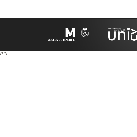
/*
*/