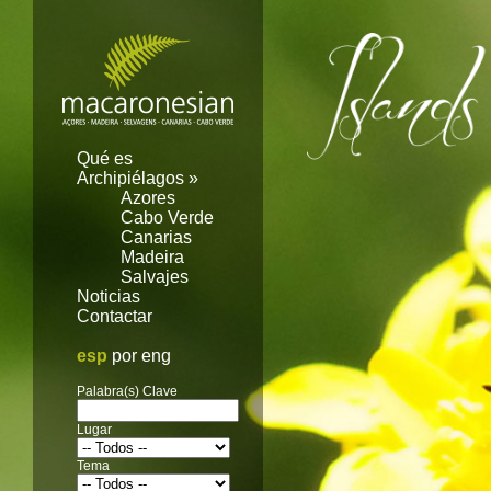
Image 01
Qué es
Archipiélagos
»
Azores
Cabo Verde
Canarias
Madeira
Salvajes
Noticias
Contactar
esp
por
eng
Palabra(s) Clave
Lugar
Tema