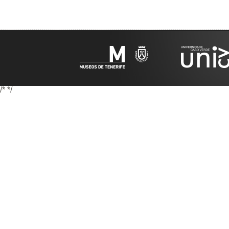
/*
*/