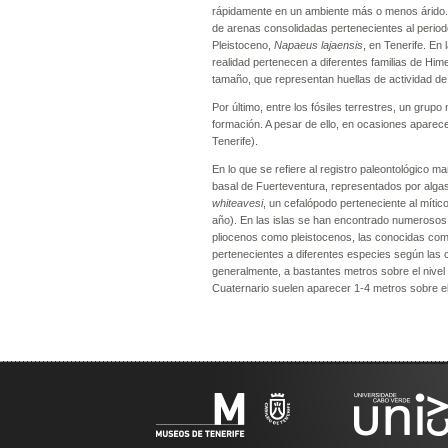
rápidamente en un ambiente más o menos árido. 
de arenas consolidadas pertenecientes al perio
Pleistoceno,
Napaeus lajaensis
, en Tenerife. En
realidad pertenecen a diferentes familias de Hi
tamaño, que representan huellas de actividad de 
Por último, entre los fósiles terrestres, un grup
formación. A pesar de ello, en ocasiones aparece
Tenerife).
En lo que se refiere al registro paleontológico 
basal de Fuerteventura, representados por algas
whiteavesi
, un cefalópodo perteneciente al míti
año). En las islas se han encontrado numerosos 
pliocenos como pleistocenos, las conocidas com
pertenecientes a diferentes especies según las
generalmente, a bastantes metros sobre el nivel d
Cuaternario suelen aparecer 1-4 metros sobre el