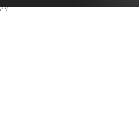
/*
*/