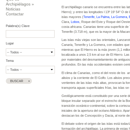
Archipiélagos
»
El archipiélago canario se encuentra entre las lat
Noticias
Hierro); y entre las longitudes l 13º 19' 54'' O d
Contactar
islas mayores (
Tenerife
,
La Palma,
La Gomera
,
Clara,
Lobos
, Roque del Este y Roque del Oeste
Palabra(s) Clave
costa africana. Canarias tiene una superficie de 
Tenerife (3.718 m), que es la mayor de la Macar
Las islas más viejas son las orientales, Lanzaro
Lugar
Canaria, Tenerife y La Gomera, con edades que o
mientras que El Hierro es la más joven (1,1 mill
localizada a unos 2,5 km al sur de El Hierro. La
por materiales del desmantelamiento de antiguos
Tema
profundos. En las más occidentales existen cent
El clima de Canarias, como el del resto de los a
alisios y la corriente de El Golfo. Los alisios 
vertientes de las islas más altas, provocan la f
transporta aguas superficiales frías, las islas s
Geológicamente está constituido por una serie d
bloque insular separado por el estrecho de la B
transición oceánico-continental, sobre la corte
iniciales de la apertura del océano Atlántico. A
destacan los de Concepción y Dacia, al norte d
El debate sobre el origen de las islas está todav
formación del archipiélago. La primera de estas h