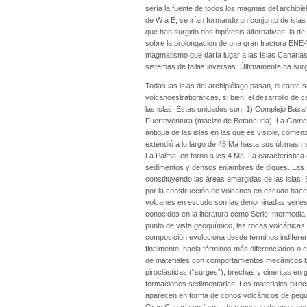
sería la fuente de todos los magmas del archipié
de W a E, se irían formando un conjunto de isla
que han surgido dos hipótesis alternativas: la de
sobre la prolongación de una gran fractura ENE-
magmatismo que daría lugar a las Islas Canaria
sistemas de fallas inversas. Últimamente ha sur
Todas las islas del archipiélago pasan, durante 
volcanoestratigráficas, si bien, el desarrollo de
las islas. Estas unidades son: 1) Complejo Basal
Fuerteventura (macizo de Betancuria), La Gomer
antigua de las islas en las que es visible, come
extendió a lo largo de 45 Ma hasta sus últimas 
La Palma, en torno a los 4 Ma. La característic
sedimentos y densos enjambres de diques. Las s
constituyendo las áreas emergidas de las islas.
por la construcción de volcanes en escudo hace 
volcanes en escudo son las denominadas series b
conocidos en la literatura como Serie Intermedia
punto de vista geoquímico, las rocas volcánicas
composición evoluciona desde términos indiferen
finalmente, hacia términos más diferenciados o e
de materiales con comportamientos mecánicos bien
piroclásticas (“surges”), brechas y cineritas en g
formaciones sedimentarias. Los materiales piroclá
aparecen en forma de conos volcánicos de pequ