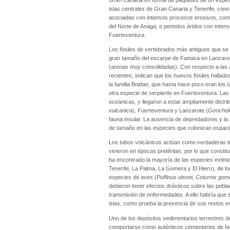
Gran Canaria en forma de paquetes de un espesor
islas centrales de Gran Canaria y Tenerife, conc
asociadas con intensos procesos erosivos, como e
del Norte de Anaga, o periodos áridos con inten
Fuerteventura.
Los fósiles de vertebrados más antiguos que se c
gran tamaño del escarpe de Famara en Lanzarote
(arenas muy consolidadas). Con respecto a las 
recientes, indican que los huevos fósiles halla
la familia Boidae, que hasta hace poco eran los 
otra especie de serpiente en Fuerteventura. Las
oceánicas, y llegaron a estar ampliamente distrib
vulcanica
), Fuerteventura y Lanzarote (
Geochel
fauna insular. La ausencia de depredadores y la
de tamaño en las especies que colonizan espaci
Los tubos volcánicos actúan como verdaderas tr
vivieron en épocas pretéritas, por lo que consti
ha encontrado la mayoría de las especies extint
Tenerife, La Palma, La Gomera y El Hierro, de l
especies de aves (
Puffinus olsoni
,
Coturnix gom
debieron tener efectos drásticos sobre las pobla
transmisión de enfermedades. A ello habría que 
islas, como prueba la presencia de sus restos e
Uno de los depósitos sedimentarios terrestres d
comportarse como auténticos cementerios de fau