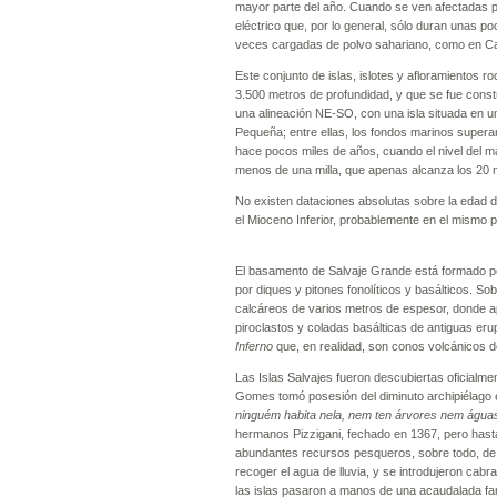
mayor parte del año. Cuando se ven afectadas po
eléctrico que, por lo general, sólo duran unas 
veces cargadas de polvo sahariano, como en Ca
Este conjunto de islas, islotes y afloramientos 
3.500 metros de profundidad, y que se fue cons
una alineación NE-SO, con una isla situada en un 
Pequeña; entre ellas, los fondos marinos superan
hace pocos miles de años, cuando el nivel del 
menos de una milla, que apenas alcanza
No existen dataciones absolutas sobre la edad d
el Mioceno Inferior, probablemente e
El basamento de Salvaje Grande está formado po
por diques y pitones fonolíticos y basálticos. S
calcáreos de varios metros de espesor, donde apa
piroclastos y coladas basálticas de antiguas er
Inferno
que, en realidad, son conos volcánicos 
Las Islas Salvajes fueron descubiertas oficial
Gomes tomó posesión del diminuto archipiélago 
ninguém habita nela, nem ten árvores nem água
hermanos Pizzigani, fechado en 1367, pero hast
abundantes recursos pesqueros, sobre todo, de tú
recoger el agua de lluvia, y se introdujeron cab
las islas pasaron a manos de una acaudalada fa