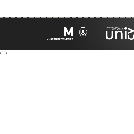
/*
*/