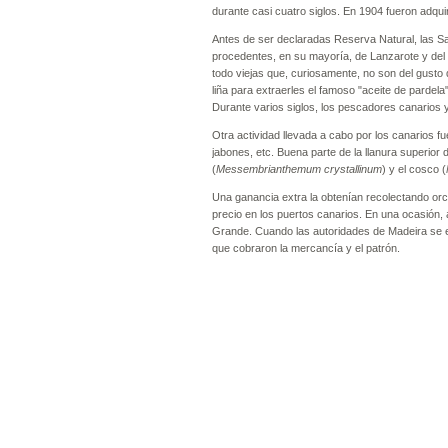
durante casi cuatro siglos. En 1904 fueron adqu
Antes de ser declaradas Reserva Natural, las S
procedentes, en su mayoría, de Lanzarote y del
todo viejas que, curiosamente, no son del gusto 
liña para extraerles el famoso "aceite de pardela
Durante varios siglos, los pescadores canarios
Otra actividad llevada a cabo por los canarios fue
jabones, etc. Buena parte de la llanura superior
(
Messembrianthemum crystallinum
) y el cosco (
Una ganancia extra la obtenían recolectando orc
precio en los puertos canarios. En una ocasión, 
Grande. Cuando las autoridades de Madeira se 
que cobraron la mercancía y el patrón.