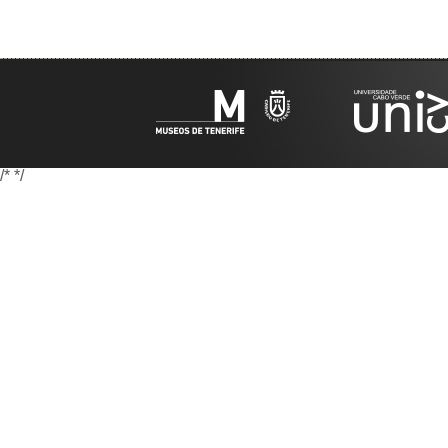
/*
*/