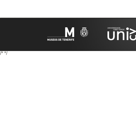
/*
*/