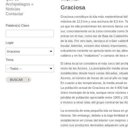
Archipiélagos
»
Graciosa
Noticias
Contactar
Graciosa constituye la isla más septentrional de
máxima de 12,5 km y una anchura de 8,5 km. Tamb
Palabra(s) Clave
ya que en ella predominan los terrenos llanos c
sur, concretamente en la zona conocida como Ser
entran en el mar, como las de Baia da Caldeirinh
de la isla. Por otro lado, destaca el cráter cal
Lugar
insular. Además, existen dos islotes importantes, 
volcanismo reciente se aprecia tanto en las ali
caldera y en los “malpaíses” o campos de lava re
Tema
El clima local se considera el más seco del archi
resto de las Azores. La precipitación media anu
establecidas desde hace varias décadas, situadas
Azores, el número de horas de sol al año es bajo
En cuanto a las temperaturas, la media anual es 
La población actual de Graciosa es de 4.400 hab
único municipio de la isla, aunque otros núcleo
pérdida de población apreciable entre 1900 y 192
e incluso a otras islas del grupo central de las A
La economía de esta pequeña isla se basa en gran
historia. Sin embargo, debido a la baja fertilidad
establecieron en zonas del interior con mejores c
como sus productos derivados adquieren una gran