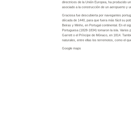
directrices de la Unión Europea, ha producido un
asociado a la construcción de un aeropuerto y un
Graciosa fue descubierta por navegantes portugue
década de 1440, para que fuera más fácil su po
Beiras y Minho, en Portugal continental. En el si
Portuguesa (1828-1834) tomaron la isla. Varios 
Garrett o el Príncipe de Mónaco, en 1814. Tambi
naturales, entre ellas los terremotos, como el q
Google maps