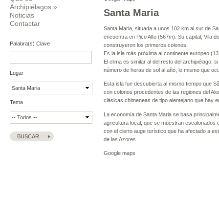
Archipiélagos
»
Santa Maria
Noticias
Contactar
Santa Maria, situada a unos 102 km al sur de San
encuentra en Pico Alto (567m). Su capital, Vila 
Palabra(s) Clave
construyeron los primeros colonos.
Es la isla más próxima al continente europeo (1
El clima es similar al del resto del archipiélago,
número de horas de sol al año, lo mismo que ocur
Lugar
Esta isla fue descubierta al mismo tiempo que Sã
con colonos procedentes de las regiones del Alente
clásicas chimeneas de tipo alentejano que hay en
Tema
La economía de Santa Maria se basa principalment
agricultura local, que se muestran escalonados 
con el cierto auge turístico que ha afectado a e
de las Azores.
Google maps