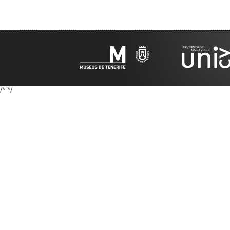
/*
*/