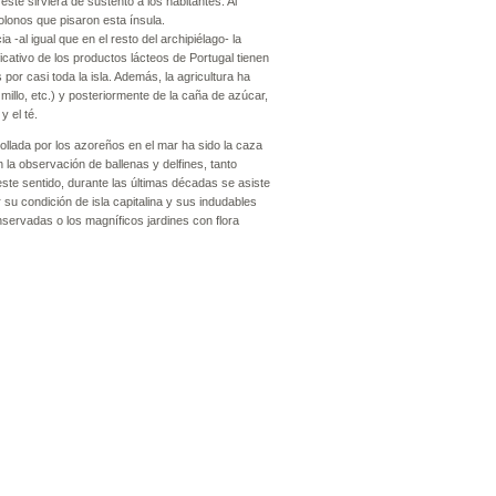
te sirviera de sustento a los habitantes. Al
olonos que pisaron esta ínsula.
 -al igual que en el resto del archipiélago- la
cativo de los productos lácteos de Portugal tienen
por casi toda la isla. Además, la agricultura ha
, millo, etc.) y posteriormente de la caña de azúcar,
y el té.
rollada por los azoreños en el mar ha sido la caza
la observación de ballenas y delfines, tanto
ste sentido, durante las últimas décadas se asiste
r su condición de isla capitalina y sus indudables
nservadas o los magníficos jardines con flora