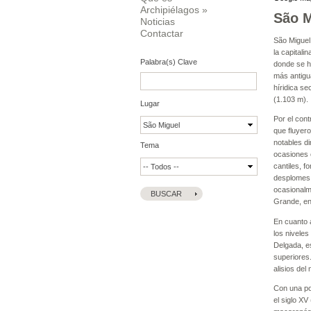
Archipiélagos
»
São M
Noticias
Contactar
São Miguel 
la capitali
Palabra(s) Clave
donde se ha
más antigu
híridica se
(1.103 m).
Lugar
Por el cont
que fluyero
notables di
Tema
ocasiones c
cantiles, 
desplomes. 
ocasionalm
Grande, en 
En cuanto a
los niveles
Delgada, e
superiores.
alisios del
Con una pob
el siglo XV