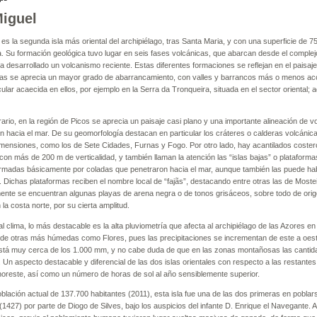
iguel
es la segunda isla más oriental del archipiélago, tras Santa Maria, y con una superficie de
na. Su formación geológica tuvo lugar en seis fases volcánicas, que abarcan desde el comple
 desarrollado un volcanismo reciente. Estas diferentes formaciones se reflejan en el paisaj
as se aprecia un mayor grado de abarrancamiento, con valles y barrancos más o menos acc
cular acaecida en ellos, por ejemplo en la Serra da Tronqueira, situada en el sector oriental; a
rario, en la región de Picos se aprecia un paisaje casi plano y una importante alineación de 
n hacia el mar. De su geomorfología destacan en particular los cráteres o calderas volcánicas
mensiones, como los de Sete Cidades, Furnas y Fogo. Por otro lado, hay acantilados costeros
on más de 200 m de verticalidad, y también llaman la atención las “islas bajas” o plataforma
formadas básicamente por coladas que penetraron hacia el mar, aunque también las puede hab
Dichas plataformas reciben el nombre local de “fajãs”, destacando entre otras las de Mostei
ente se encuentran algunas playas de arena negra o de tonos grisáceos, sobre todo de orige
la costa norte, por su cierta amplitud.
l clima, lo más destacable es la alta pluviometría que afecta al archipiélago de las Azores en
 de otras más húmedas como Flores, pues las precipitaciones se incrementan de este a oeste.
stá muy cerca de los 1.000 mm, y no cabe duda de que en las zonas montañosas las cantida
 Un aspecto destacable y diferencial de las dos islas orientales con respecto a las restantes
 noreste, así como un número de horas de sol al año sensiblemente superior.
lación actual de 137.700 habitantes (2011), esta isla fue una de las dos primeras en poblars
 (1427) por parte de Diogo de Silves, bajo los auspicios del infante D. Enrique el Navegante. A