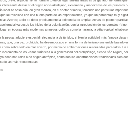
cos, previo al poblamiento humano tuvieron lugar sueltas masivas de ganado, de forma que és
s interesante destacar el origen norte-alentejano, extremeño y madeirense de los primeros c
 local se basa aún, en gran medida, en el sector primario, teniendo una particular importancia
que se relaciona con una buena parte de las exportaciones, ya que un porcentaje muy signifi
n las Azores; a ello se debe precisamente la existencia de amplias zonas de pasto repartidas 
apel crucial ya desde los inicios de la colonización, con la introducción de los cereales (trigo
lugar en épocas más modernas a nuevos cultivos como la naranja, la piña tropical, el tabaco 
 la pesca, adquiere especial relevancia la de túnidos, si bien la actividad más famosa desar
lenas, que, una vez prohibida, ha desembocado en una forma de turismo sostenible basado en 
a como sobre todo en mar abierto, por medio de embarcaciones autorizadas para tal fin. En e
e incremento de las visitas turísticas a la generalidad del archipiélago, siendo São Miguel, po
-ya sean naturales o de origen antrópico, como son las construcciones tradicionales bien co
una de las más frecuentadas.
ps