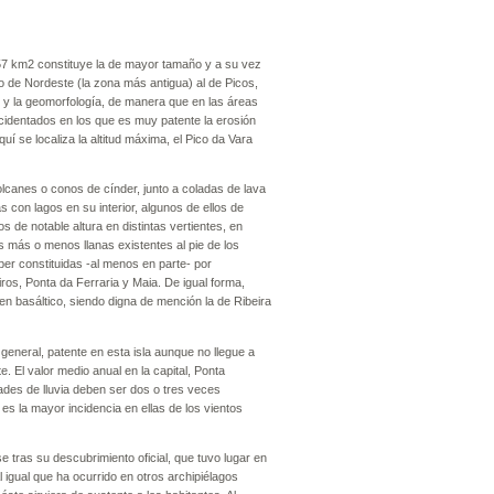
 757 km2 constituye la de mayor tamaño y a su vez
jo de Nordeste (la zona más antigua) al de Picos,
e y la geomorfología, de manera que en las áreas
identados en los que es muy patente la erosión
quí se localiza la altitud máxima, el Pico da Vara
volcanes o conos de cínder, junto a coladas de lava
 con lagos en su interior, algunos de ellos de
 de notable altura en distintas vertientes, en
s más o menos llanas existentes al pie de los
er constituidas -al menos en parte- por
ros, Ponta da Ferraria y Maia. De igual forma,
n basáltico, siendo digna de mención la de Ribeira
 general, patente en esta isla aunque no llegue a
 El valor medio anual en la capital, Ponta
des de lluvia deben ser dos o tres veces
 es la mayor incidencia en ellas de los vientos
e tras su descubrimiento oficial, que tuvo lugar en
l igual que ha ocurrido en otros archipiélagos