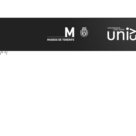
/*
*/