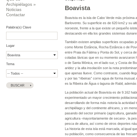
Archipiélagos
»
Boavista
Noticias
Contactar
Boavista es la isla de Cabo Verde más próxima al
Barlovento. Su superficie es de 620 km2 y su alti
Palabra(s) Clave
noroeste, frente a la que existe un pequeño islot
destacando en ella los grandes sistemas dunar
También existen amplias superficies ocupadas po
Lugar
como Monte Estância, Rocha Estância o de Povoa
entre Praia da Fátima y Ponta do Sol, y cerca d
coladas lávicas que en su momento avanzaron ha
o de Santa Mónica, en el lado sur, y Costa de Bo
Tema
aridez y la alta insolación son la nota predomi
que apenas llueve. Como contraste, cuando lleg
y por las “ribeiras” corre agua de forma inusual
es la Ribeira de Água o laguna de Rabil, además
La población actual de Boavista es de 9.162 habi
experimentado un mayor crecimiento poblacional 
desarrollando de forma más notoria la actividad t
archipiélago y del continente africano, y en men
pasando del sector primario (agricultura, ganade
agricultura -mayoritariamente de secano-, la pes
pesca de altura, así como de otros deportes náutic
La historia de esta isla está marcada, al igual q
su población, como consecuencia de las frecuente