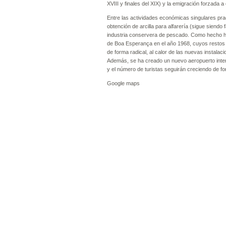
XVIII y finales del XIX) y la emigración forzada
Entre las actividades económicas singulares prac
obtención de arcilla para alfarería (sigue siendo
industria conservera de pescado. Como hecho hi
de Boa Esperança en el año 1968, cuyos restos aú
de forma radical, al calor de las nuevas instala
Además, se ha creado un nuevo aeropuerto intern
y el número de turistas seguirán creciendo de f
Google maps