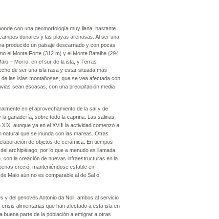
ponde con una geomorfología muy llana, bastante
os campos dunares y las playas arenosas. Al ser una
n ha producido un paisaje descarnado y con pocas
mo el Monte Forte (312 m) y el Monte Batalha (294
aio – Morro, en el sur de la isla, y Terras
hecho de ser una isla rasa y estar situada más
s de las islas montañosas, que se vea afectada con
luvias sean escasas, con una precipitación media
nalmente en el aprovechamiento de la sal y de
la ganadería, sobre todo la caprina. Las salinas,
glo XIX, aunque ya en el XVIII la actividad comenzó a
n natural que se inunda con las mareas. Otras
a elaboración de objetos de cerámica. En tiempos
del archipiélago, por lo que a menudo es llamada
o, con la creación de nuevas infraestructuras en la
apenas creció, manteniéndose estable en
co de Maio aún no es comparable al de Sal o
 y del genovés Antonio da Noli, ambos al servicio
crisis alimentarias que han afectado a esta isla en
 a buena parte de la población a emigrar a otras