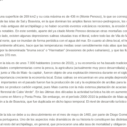
 una superficie de 269 km2 y su cota máxima es de 436 m (Monte Penoso), lo que se corres
a de las islas de Sal y Boavista, en la que dominan los amplios llanos terroso-pedregosos, l
as más antiguas del archipiélago y no haber ocurrido eventos volcánicos recientes, la erosió
s notables. En este sentido, aparte del ya citado Monte Penoso destacan otras montañas co
o lado, existen algunas depresiones salinas situadas tras el litoral, sobre todo las de Vila do M
l norte, que se inundan de forma periódica con el agua del mar. En cuanto al clima local, el 
continente africano, hace que las temperaturas medias sean sensiblemente más altas que la
 por la denominada “bruma seca” o “Harmattan” (invasiones de polvo sahariano), y que las l
nos 370 mm.
ón la isla es de unos 7.000 habitantes (censo de 2010), y su economía se ha basado tradicio
idades complementarias como la pesca, la agricultura (actualmente muy poco desarrollada) y 
 junto a Vila do Maio -la capital-, fueron objeto de una explotación intensiva durante en el si
importancia creciente la economía local. Estas salinas se encuentran en una amplia depresió
 importantes en el pasado fueron fue la producción de cal y la explotación de arcillas para l
tes se produce carbón vegetal, pues Maio cuenta con la más extensa plantación de acacias 
 florestal de Cabo Verde”. En las últimas dos décadas la actividad turística ha ido en aument
sí como en Morro y Ponta Preta. Sin embargo, en el período 2000-2010 la población de Maio 
 a la de Boavista, que fue duplicada en dicho lapso temporal. El nivel de desarrollo turísti
de la isla se debe a su descubrimiento en el mes de mayo de 1460, por parte de Diogo Gomes
a portuguesa. Uno de los aspectos más dramáticos de su historia lo constituyen las distintas 
al resto del archipiélago, en general, que provocaron una alta tasa de mortalidad y obligaron