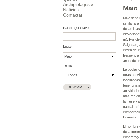
Archipiélagos
»
Maio
Noticias
Contactar
Maio tiene
similar a l
Palabra(s) Clave
de las isl
elevacione
m). Por otr
Salgadas, a
Lugar
cerca del 
frecuencia
anual de u
Tema
La poblaci
otras activ
localizadas
tener una 
actividades
más recien
la “reserva
capital, a
comparación
Boavista.
El nombre 
de la coron
concreto y 