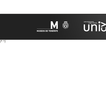
/*
*/