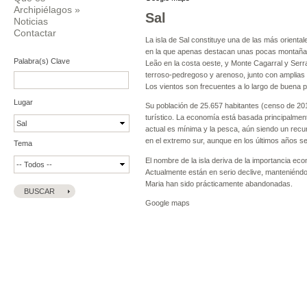
Archipiélagos
»
Sal
Noticias
Contactar
La isla de Sal constituye una de las más orienta
en la que apenas destacan unas pocas montañas,
Palabra(s) Clave
Leão en la costa oeste, y Monte Cagarral y Serra 
terroso-pedregoso y arenoso, junto con amplias 
Los vientos son frecuentes a lo largo de buena pa
Lugar
Su población de 25.657 habitantes (censo de 201
turístico. La economía está basada principalment
actual es mínima y la pesca, aún siendo un recu
en el extremo sur, aunque en los últimos años se
Tema
El nombre de la isla deriva de la importancia ec
Actualmente están en serio declive, manteniéndo
Maria han sido prácticamente abandonadas.
Google maps