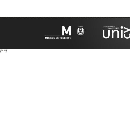
/*
*/