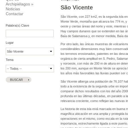
Archipiélagos
»
São Vicente
Noticias
Contactar
São Vicente, con 227 km2, es la segunda isla en 
Monte Verde, montaña que alcanza los 774 m, y la 
Palabra(s) Clave
oeste y ciertas áreas del norte y este, mientra
Hay campos dunares que se extienden en las áre
Baía de Salamansa y, en menor medida, Baía da
Lugar
Por otro lado, las únicas muestras de volcanism
considerables dimensiones muy bien conservado y
los terrenos erosionados, patentes en las desca
orgánica de cierta amplitud en S. Pedro, Salaman
Tema
y noroeste, con más de 200 m de altura en determ
los 200 mm, aunque en Monte Verde se aprecia la 
los años más favorables las lluvias pueden ser 
São Vicente alberga una población de 76.107 hab
todo a la existencia de la segunda urbe en impor
comparar dichos resultados con los del año 2000
profunda en las últimas décadas, en paralelo a las
relevancia creciente, como reflejan las nuevas i
La historia de esta isla está marcada en buena m
magnífica ubicación en una amplia y protegida ba
operaciones en el mismo, como escala en la ruta 
importancia, estrechamente ligada a este puerto