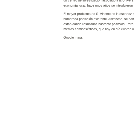
un centro de investigación asociado a la Univer
economía local, hace unos años se introdujero
El mayor problema de S. Vicente es la escasez d
numerosa población existente. Asimismo, se han
están dando resultados bastante positivos. Para 
medios semidesérticos, que hoy en día cubren un
Google maps