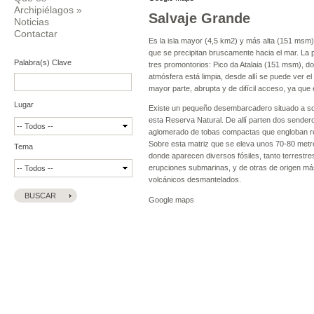
Archipiélagos
»
Salvaje Grande
Noticias
Contactar
Es la isla mayor (4,5 km2) y más alta (151 msm)
que se precipitan bruscamente hacia el mar. La p
Palabra(s) Clave
tres promontorios: Pico da Atalaia (151 msm), d
atmósfera está limpia, desde allí se puede ver el
mayor parte, abrupta y de difícil acceso, ya que
Lugar
Existe un pequeño desembarcadero situado a sot
esta Reserva Natural. De allí parten dos sendero
aglomerado de tobas compactas que engloban roca
Sobre esta matriz que se eleva unos 70-80 metr
Tema
donde aparecen diversos fósiles, tanto terrestre
erupciones submarinas, y de otras de origen más
volcánicos desmantelados.
Google maps