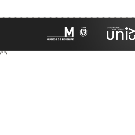
/*
*/