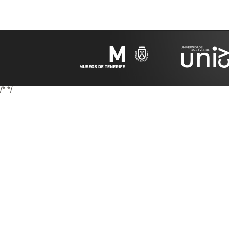
/*
*/